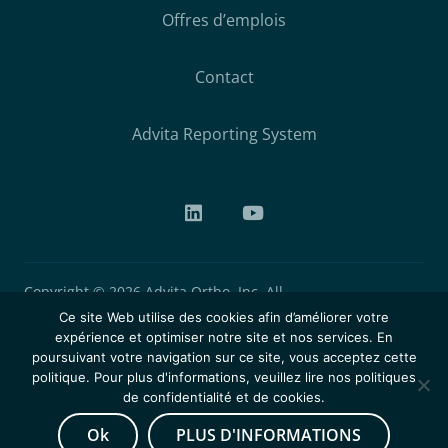
Offres d’emplois
Contact
Advita Reporting System
Copyright © 2026 Advita Ortho, Inc. All
rights reserved. Dernière mise à jour
Ce site Web utilise des cookies afin d’améliorer votre
expérience et optimiser notre site et nos services. En
01.12.2025 Advita Ortho conçoit, fabrique et
poursuivant votre navigation sur ce site, vous acceptez cette
commercialise des dispositifs médicaux de
politique. Pour plus d'informations, veuillez lire nos politiques
classes I, IIa et III dédiés à la chirurgie
de confidentialité et de cookies.
orthopédique. Ce site est destiné aux
Ok
PLUS D'INFORMATIONS
professionnels de santé.